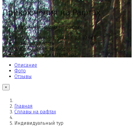
Приключения на Рафтах
Индивидуальный отдых на рафтах
Индивдуальные туры от 6 до 30 чел.
Низкая стоимость
Шашлык, баня, трансфер
Самые лучшие инструктора
Описание
Фото
Отзывы
×
Главная
Сплавы на рафтах
Индивидуальный тур